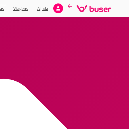
Novo
as
Viagens
Ajuda